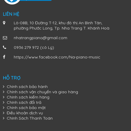
LIÊN HỆ
Lô-08B, 10 Đường T-12, khu đô thị An Bình Tân,
phường Phước Long, Tp. Nha Trang T. Khánh Hoà
nhatrangpiano@gmail.com
0936 279 972 (cô Lý)
https://www.facebook.com/Na-piano-music
HỖ TRỢ
Chính sách bảo hành
Chính sách vận chuyển và giao hàng
Chính sách kiểm hàng
Chính sách đổi trả
Chính sách bảo mật
Điều khoản dịch vụ
Chính Sách Thanh Toán
Đàn Piano Điện Yamaha YDP-103