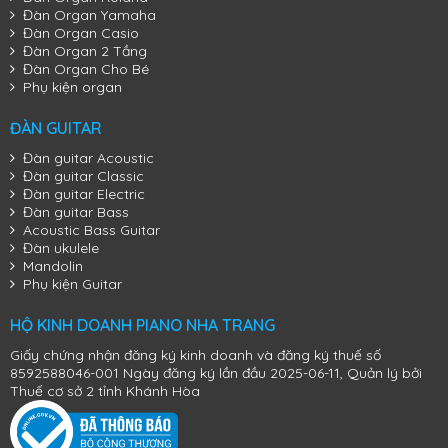
Đàn Organ Yamaha
Đàn Organ Casio
Đàn Organ 2 Tầng
Đàn Organ Cho Bé
Phụ kiện organ
ĐÀN GUITAR
Đàn guitar Acoustic
Đàn guitar Classic
Đàn guitar Electric
Đàn guitar Bass
Acoustic Bass Guitar
Đàn ukulele
Mandolin
Phụ kiện Guitar
HỘ KINH DOANH PIANO NHA TRANG
Giấy chứng nhận đăng ký kinh doanh và đăng ký thuế số
8592588046-001 Ngày đăng ký lần đầu 2025-06-11, Quản lý bởi
Thuế cơ sở 2 tỉnh Khánh Hòa
Đàn Piano Cơ Kawai K-400