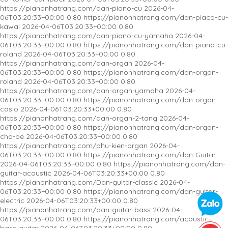
https://pianonhatrang.com/dan-piano-cu
2026-04-
Đàn Piano Cơ Kawai K-300
06T03:20:33+00:00
0.80
https://pianonhatrang.com/dan-piaco-cu-
kawai
2026-04-06T03:20:33+00:00
0.80
https://pianonhatrang.com/dan-piano-cu-yamaha
2026-04-
06T03:20:33+00:00
0.80
https://pianonhatrang.com/dan-piano-cu-
roland
2026-04-06T03:20:33+00:00
0.80
https://pianonhatrang.com/dan-organ
2026-04-
06T03:20:33+00:00
0.80
https://pianonhatrang.com/dan-organ-
roland
2026-04-06T03:20:33+00:00
0.80
https://pianonhatrang.com/dan-organ-yamaha
2026-04-
06T03:20:33+00:00
0.80
https://pianonhatrang.com/dan-organ-
casio
2026-04-06T03:20:33+00:00
0.80
https://pianonhatrang.com/dan-organ-2-tang
2026-04-
06T03:20:33+00:00
0.80
https://pianonhatrang.com/dan-organ-
cho-be
2026-04-06T03:20:33+00:00
0.80
https://pianonhatrang.com/phu-kien-organ
2026-04-
06T03:20:33+00:00
0.80
https://pianonhatrang.com/dan-Guitar
2026-04-06T03:20:33+00:00
0.80
https://pianonhatrang.com/dan-
guitar-acoustic
2026-04-06T03:20:33+00:00
0.80
https://pianonhatrang.com/Dan-guitar-classic
2026-04-
06T03:20:33+00:00
0.80
https://pianonhatrang.com/dan-guitar-
electric
2026-04-06T03:20:33+00:00
0.80
https://pianonhatrang.com/dan-guitar-bass
2026-04-
06T03:20:33+00:00
0.80
https://pianonhatrang.com/acoustic-
bass-guitar
2026-04-06T03:20:33+00:00
0.80