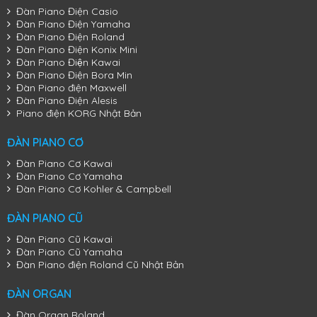
Đàn Piano Điện Casio
Đàn Piano Điện Yamaha
Đàn Piano Điện Roland
Đàn Piano Điện Konix Mini
Đàn Piano Điện Kawai
Đàn Piano Điện Bora Min
Đàn Piano điện Maxwell
Đàn Piano Điện Alesis
Piano điện KORG Nhật Bản
ĐÀN PIANO CƠ
Đàn Piano Cơ Kawai
Đàn Piano Cơ Yamaha
Đàn Piano Cơ Kohler & Campbell
ĐÀN PIANO CŨ
Đàn Piano Cũ Kawai
Đàn Piano Cơ Kawai K-300
Đàn Piano Cũ Yamaha
Đàn Piano điện Roland Cũ Nhật Bản
ĐÀN ORGAN
Đàn Organ Roland