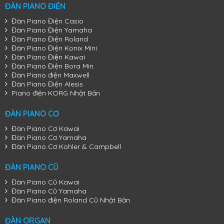
ĐÀN PIANO ĐIỆN
Đàn Piano Điện Casio
Đàn Piano Điện Yamaha
Đàn Piano Điện Roland
Đàn Piano Điện Konix Mini
Đàn Piano Điện Kawai
Đàn Piano Điện Bora Min
Đàn Piano điện Maxwell
Đàn Piano Điện Alesis
Piano điện KORG Nhật Bản
ĐÀN PIANO CƠ
Đàn Piano Cơ Kawai
Đàn Piano Cơ Yamaha
Đàn Piano Cơ Kohler & Campbell
ĐÀN PIANO CŨ
Đàn Piano Cũ Kawai
Đàn Piano Điện Yamaha YDP-103
Đàn Piano Cũ Yamaha
Đàn Piano điện Roland Cũ Nhật Bản
ĐÀN ORGAN