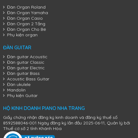
Đàn Organ Roland
Đàn Organ Yamaha
Đàn Organ Casio
Đàn Organ 2 Tầng
Đàn Organ Cho Bé
Phụ kiện organ
ĐÀN GUITAR
Đàn guitar Acoustic
Đàn guitar Classic
Đàn guitar Electric
Đàn guitar Bass
Acoustic Bass Guitar
Đàn ukulele
Mandolin
Phụ kiện Guitar
HỘ KINH DOANH PIANO NHA TRANG
Giấy chứng nhận đăng ký kinh doanh và đăng ký thuế số
8592588046-001 Ngày đăng ký lần đầu 2025-06-11, Quản lý bởi
Thuế cơ sở 2 tỉnh Khánh Hòa
Đàn Piano Cơ Kawai K-300