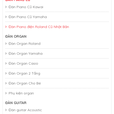
Đàn Piano Cũ Kawai
Đàn Piano Cũ Yamaha
Đàn Piano điện Roland Cũ Nhật Bản
ĐÀN ORGAN
Đàn Organ Roland
Đàn Organ Yamaha
Đàn Organ Casio
Đàn Piano Điện Yamaha YDP-103
Đàn Organ 2 Tầng
Đàn Organ Cho Bé
Phụ kiện organ
ĐÀN GUITAR
Đàn guitar Acoustic