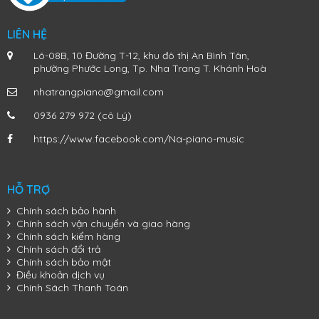
Đàn Piano Điện Yamaha YDP-103
LIÊN HỆ
Lô-08B, 10 Đường T-12, khu đô thị An Bình Tân,
phường Phước Long, Tp. Nha Trang T. Khánh Hoà
nhatrangpiano@gmail.com
0936 279 972 (cô Lý)
https://www.facebook.com/Na-piano-music
HỖ TRỢ
Chính sách bảo hành
Chính sách vận chuyển và giao hàng
Chính sách kiểm hàng
Chính sách đổi trả
Chính sách bảo mật
Điều khoản dịch vụ
Chính Sách Thanh Toán