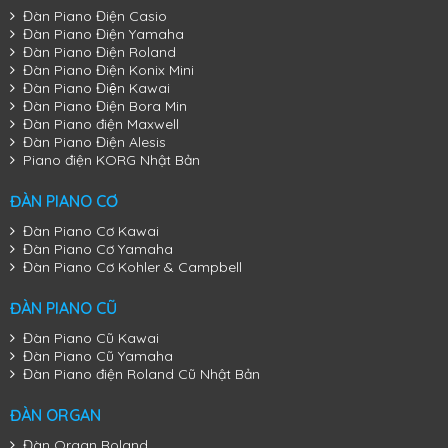
Đàn Piano Điện Casio
Đàn Piano Điện Yamaha
Đàn Piano Điện Roland
Đàn Piano Điện Konix Mini
Đàn Piano Điện Kawai
Đàn Piano Điện Bora Min
Đàn Piano điện Maxwell
Đàn Piano Điện Alesis
Piano điện KORG Nhật Bản
ĐÀN PIANO CƠ
Đàn Piano Cơ Kawai
Đàn Piano Cơ Yamaha
Đàn Piano Cơ Kohler & Campbell
ĐÀN PIANO CŨ
Đàn Piano Cũ Kawai
Đàn Piano Cũ Yamaha
Đàn Piano điện Roland Cũ Nhật Bản
ĐÀN ORGAN
Đàn Organ Roland
Đàn Piano Cơ Kawai K-400